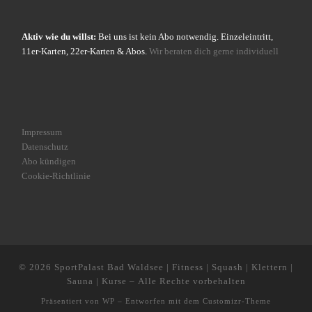
Aktiv wie du willst:
Bei uns ist kein Abo notwendig. Einzeleintritt,
11er-Karten, 22er-Karten & Abos.
Wir beraten dich gerne individuell
Impressum
Datenschutz
Abo kündigen
Cookie-Richtlinie
© 2026
SportPalast Bad Waldsee | Fitness | Squash | Klettern |
Sauna | Kurse
– Alle Rechte vorbehalten
Präsentiert von
WP
– Entworfen mit dem
Customizr-Theme