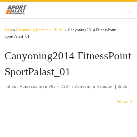
Zum Inhalt springen
Men
Start
»
Canyoning Kempten | Bilder
»
Canyoning2014 FitnessPoint
SportPalast_01
Canyoning2014 FitnessPoint
SportPalast_01
mit den Abmessungen
960 × 720
in
Canyoning Kempten | Bilder
Bilder Navigation
Weiter