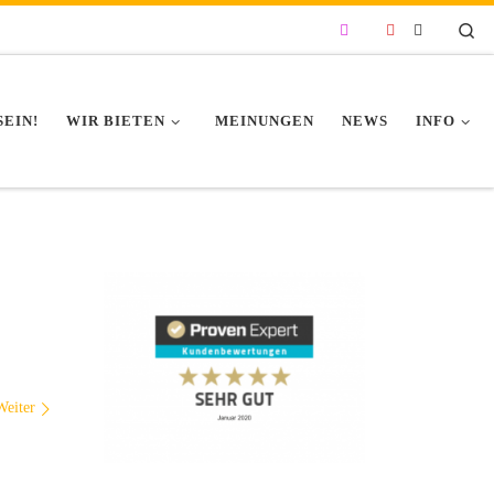
Se
SEIN!
WIR BIETEN
MEINUNGEN
NEWS
INFO
Weiter