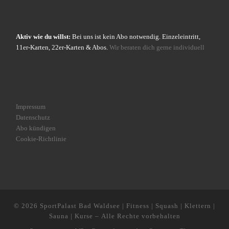
Aktiv wie du willst:
Bei uns ist kein Abo notwendig. Einzeleintritt,
11er-Karten, 22er-Karten & Abos.
Wir beraten dich gerne individuell
Impressum
Datenschutz
Abo kündigen
Cookie-Richtlinie
© 2026
SportPalast Bad Waldsee | Fitness | Squash | Klettern |
Sauna | Kurse
– Alle Rechte vorbehalten