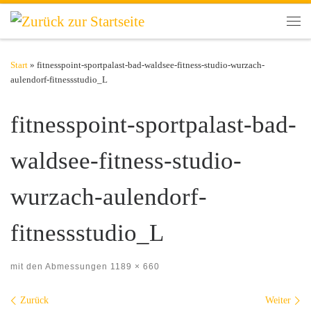
Zum Inhalt springen
Men
Start
»
fitnesspoint-sportpalast-bad-waldsee-fitness-studio-wurzach-
aulendorf-fitnessstudio_L
fitnesspoint-sportpalast-bad-
waldsee-fitness-studio-
wurzach-aulendorf-
fitnessstudio_L
mit den Abmessungen
1189 × 660
Bilder Navigation
Zurück
Weiter