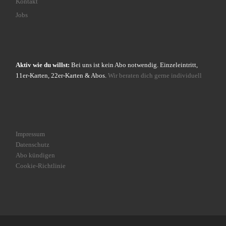
Kontakt
Jobs
Aktiv wie du willst:
Bei uns ist kein Abo notwendig. Einzeleintritt,
11er-Karten, 22er-Karten & Abos.
Wir beraten dich gerne individuell
Impressum
Datenschutz
Abo kündigen
Cookie-Richtlinie