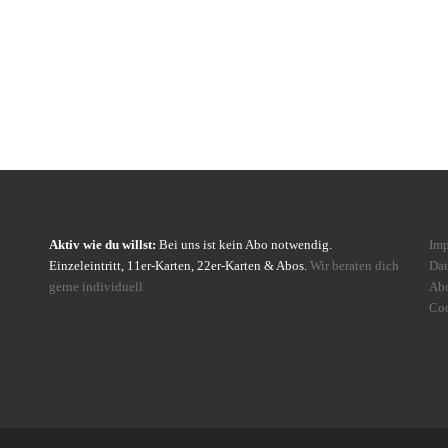
Aktiv wie du willst:
Bei uns ist kein Abo notwendig.
Im
Einzeleintritt, 11er-Karten, 22er-Karten & Abos.
Wir beraten dich
Dat
gerne individuell
Ab
Coo