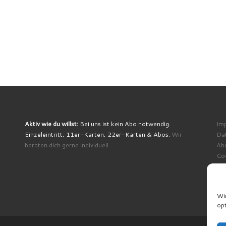
Aktiv wie du willst:
Bei uns ist kein Abo notwendig.
Im
Einzeleintritt, 11er-Karten, 22er-Karten & Abos.
Wir
Da
beraten dich gerne individuell
Ab
Coo
Wi
opt