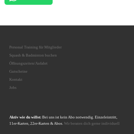
Personal Training für Mitglieder
Squash & Badminton buchen
Öffnungszeiten/Anfahrt
Gutscheine
Kontakt
Jobs
Aktiv wie du willst:
Bei uns ist kein Abo notwendig. Einzeleintritt,
11er-Karten, 22er-Karten & Abos.
Wir beraten dich gerne individuell