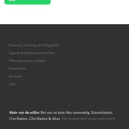
Personal Training für Mitglieder
Squash & Badminton buchen
Öffnungszeiten/Anfahrt
Gutscheine
Kontakt
Jobs
Aktiv wie du willst:
Bei uns ist kein Abo notwendig. Einzeleintritt,
11er-Karten, 22er-Karten & Abos.
Wir beraten dich gerne individuell