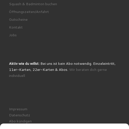
Squash & Badminton buchen
Öffnungszeiten/Anfahrt
Gutscheine
Kontakt
Jobs
Aktiv wie du willst:
Bei uns ist kein Abo notwendig. Einzeleintritt,
11er-Karten, 22er-Karten & Abos.
Wir beraten dich gerne
individuell
Impressum
Datenschutz
Abo kündigen
Cookie-Richtlinie