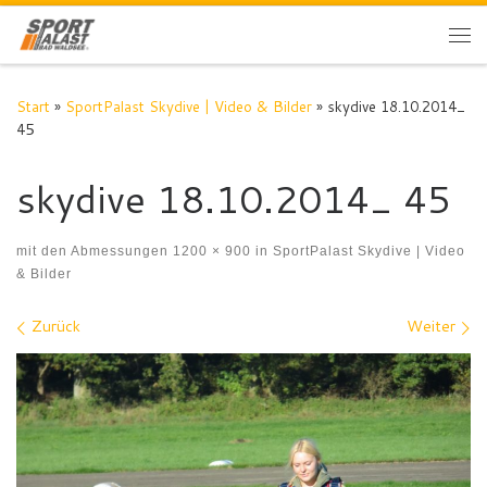
Zum Inhalt springen
Me
Start
»
SportPalast Skydive | Video & Bilder
»
skydive 18.10.2014_
45
skydive 18.10.2014_ 45
mit den Abmessungen
1200 × 900
in
SportPalast Skydive | Video
& Bilder
Bilder Navigation
Zurück
Weiter