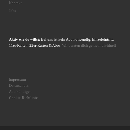
Kontakt
Jobs
Aktiv wie du willst:
Bei uns ist kein Abo notwendig. Einzeleintritt,
11er-Karten, 22er-Karten & Abos.
Wir beraten dich gerne individuell
Impressum
Datenschutz
Abo kündigen
Cookie-Richtlinie