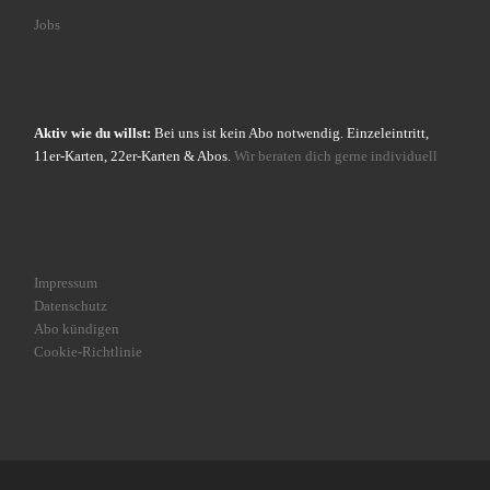
Jobs
Aktiv wie du willst:
Bei uns ist kein Abo notwendig. Einzeleintritt,
11er-Karten, 22er-Karten & Abos.
Wir beraten dich gerne individuell
Impressum
Datenschutz
Abo kündigen
Cookie-Richtlinie