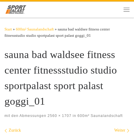
Zum Inhalt springen
Men
Start
»
600m² Saunalandschaft
»
sauna bad waldsee fitness center
fitnessstudio studio sportpalast sport palast goggi_01
sauna bad waldsee fitness
center fitnessstudio studio
sportpalast sport palast
goggi_01
mit den Abmessungen
2560 × 1707
in
600m² Saunalandschaft
Bilder Navigation
Zurück
Weiter