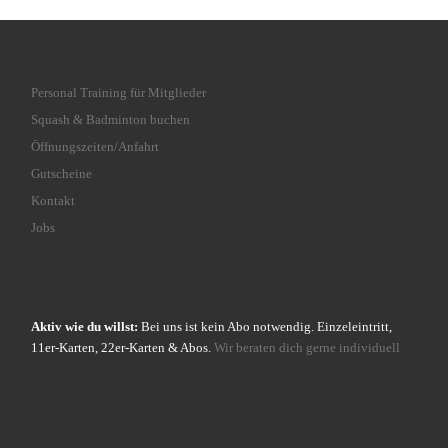
Personal Training für Mitglieder
Squash & Badminton buchen
Öffnungszeiten/Anfahrt
Gutscheine
Kontakt
Jobs
Aktiv wie du willst:
Bei uns ist kein Abo notwendig. Einzeleintritt,
11er-Karten, 22er-Karten & Abos.
Wir beraten dich gerne individuell