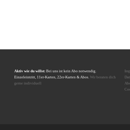
Aktiv wie du willst:
Bei uns ist kein Abo notwendig.
Im
Einzeleintritt, 11er-Karten, 22er-Karten & Abos.
Wir beraten dich
Dat
gerne individuell
Ab
Coo