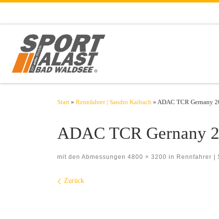
Zum Inhalt springen
Start
»
Rennfahrer | Sandro Kaibach
»
ADAC TCR Gernany 2
ADAC TCR Gernany 2
mit den Abmessungen
4800 × 3200
in
Rennfahrer |
Bilder Navigation
Zurück