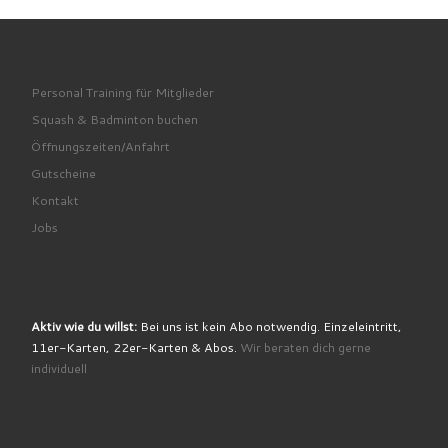
Personal Training für Mitglieder
Squash & Badminton buchen
Öffnungszeiten/Anfahrt
Gutscheine
Kontakt
Jobs
Aktiv wie du willst:
Bei uns ist kein Abo notwendig. Einzeleintritt,
11er-Karten, 22er-Karten & Abos.
Wir beraten dich gerne
individuell