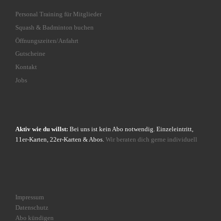
Personal Training für Mitglieder
Squash & Badminton buchen
Öffnungszeiten/Anfahrt
Gutscheine
Kontakt
Jobs
Aktiv wie du willst:
Bei uns ist kein Abo notwendig. Einzeleintritt,
11er-Karten, 22er-Karten & Abos.
Wir beraten dich gerne individuell
Impressum
Datenschutz
Abo kündigen