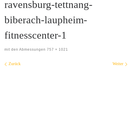
ravensburg-tettnang-
biberach-laupheim-
fitnesscenter-1
mit den Abmessungen
757 × 1021
Bilder Navigation
Zurück
Weiter