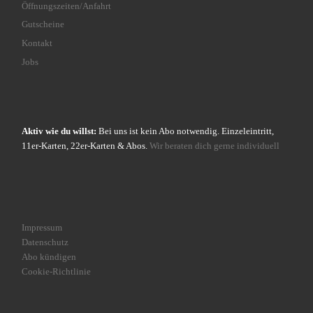
Öffnungszeiten/Anfahrt
Gutscheine
Kontakt
Jobs
Aktiv wie du willst:
Bei uns ist kein Abo notwendig. Einzeleintritt,
11er-Karten, 22er-Karten & Abos.
Wir beraten dich gerne individuell
Impressum
Datenschutz
Abo kündigen
Cookie-Richtlinie