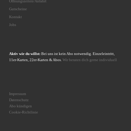
Öffnungszeiten/Anfahrt
Gutscheine
Kontakt
Jobs
Aktiv wie du willst:
Bei uns ist kein Abo notwendig. Einzeleintritt,
11er-Karten, 22er-Karten & Abos.
Wir beraten dich gerne individuell
Impressum
Datenschutz
Abo kündigen
Cookie-Richtlinie