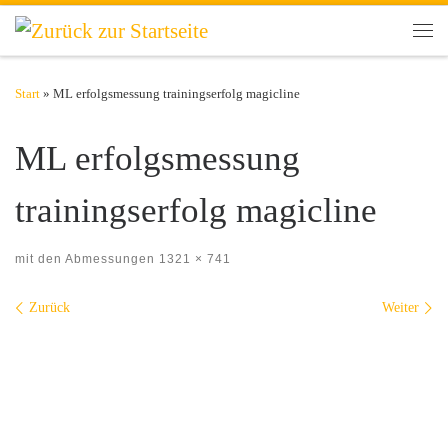
Zum Inhalt springen
Men
Start
»
ML erfolgsmessung trainingserfolg magicline
ML erfolgsmessung
trainingserfolg magicline
mit den Abmessungen
1321 × 741
Bilder Navigation
Zurück
Weiter