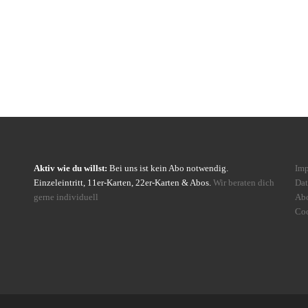
Aktiv wie du willst:
Bei uns ist kein Abo notwendig.
Im
Einzeleintritt, 11er-Karten, 22er-Karten & Abos.
Wir beraten dich
Dat
gerne individuell
Ab
Coo