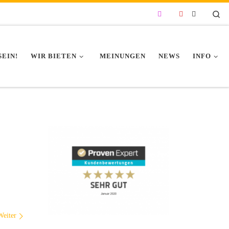
Se
SEIN!
WIR BIETEN
MEINUNGEN
NEWS
INFO
Weiter