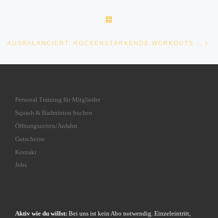
ZURÜCK ZUR BEITRAGSLI
Nä
AUSBALANCIERT: RÜCKENSTÄRKENDE WORKOUTS FÜR DEN GANZEN KÖRPER
Personal Training für Mitglieder
Squash & Badminton buchen
Öffnungszeiten/Anfahrt
Gutscheine
Kontakt
Jobs
Aktiv wie du willst:
Bei uns ist kein Abo notwendig. Einzeleintritt,