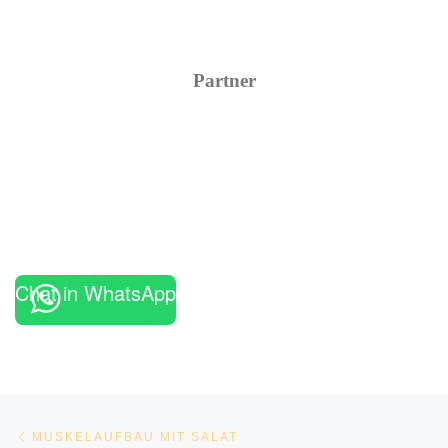
Partner
Chat in WhatsApp
Beitragsnavigation
Vorheriger Beitrag
MUSKELAUFBAU MIT SALAT