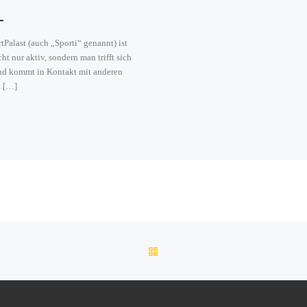
tPalast (auch „Sporti“ genannt) ist
ht nur aktiv, sondern man trifft sich
nd kommt in Kontakt mit anderen
. […]
ZURÜCK ZUR BEITRAGSLI