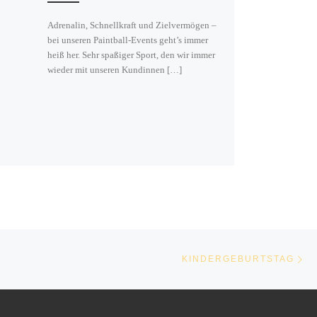
Adrenalin, Schnellkraft und Zielvermögen –
bei unseren Paintball-Events geht’s immer
heiß her. Sehr spaßiger Sport, den wir immer
wieder mit unseren Kundinnen […]
Nä
STE
KINDERGEBURTSTAG