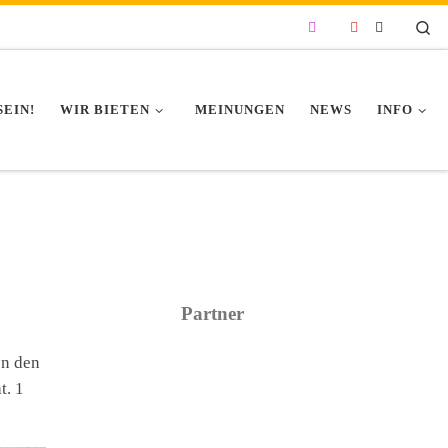
Se
SEIN!
WIR BIETEN
MEINUNGEN
NEWS
INFO
Partner
en den
t. 1