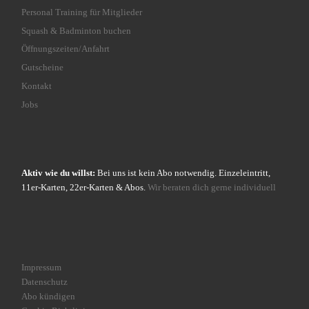
Personal Training für Mitglieder
Squash & Badminton buchen
Öffnungszeiten/Anfahrt
Gutscheine
Kontakt
Jobs
Aktiv wie du willst:
Bei uns ist kein Abo notwendig. Einzeleintritt,
11er-Karten, 22er-Karten & Abos.
Wir beraten dich gerne individuell
Impressum
Datenschutz
Abo kündigen