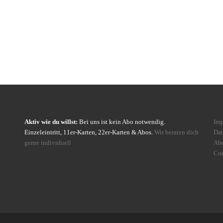
Aktiv wie du willst:
Bei uns ist kein Abo notwendig.
Im
Einzeleintritt, 11er-Karten, 22er-Karten & Abos.
Wir beraten dich
Dat
gerne individuell
Ab
Coo