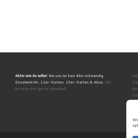
Aktiv wie du willst:
Bei uns ist kein Abo notwendig.
Im
Einzeleintritt, 11er-Karten, 22er-Karten & Abos.
Wir
Da
beraten dich gerne individuell
Ab
Coo
Wi
opt