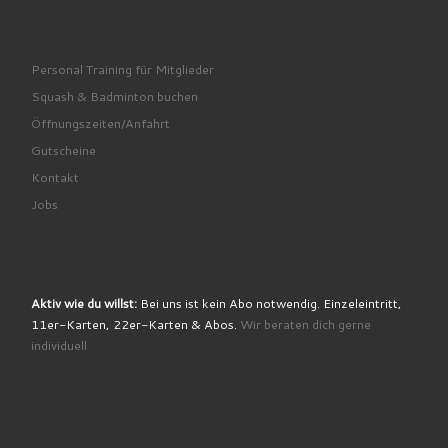
Personal Training für Mitglieder
Squash & Badminton buchen
Öffnungszeiten/Anfahrt
Gutscheine
Kontakt
Jobs
Aktiv wie du willst:
Bei uns ist kein Abo notwendig. Einzeleintritt,
11er-Karten, 22er-Karten & Abos.
Wir beraten dich gerne
individuell