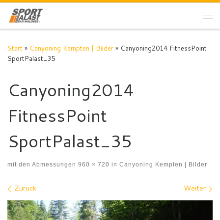
Zum Inhalt springen
Me
Start
»
Canyoning Kempten | Bilder
»
Canyoning2014 FitnessPoint
SportPalast_35
Canyoning2014
FitnessPoint
SportPalast_35
mit den Abmessungen
960 × 720
in
Canyoning Kempten | Bilder
Bilder Navigation
Zurück
Weiter