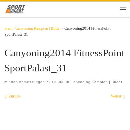
Zum Inhalt springen
Men
Start
»
Canyoning Kempten | Bilder
»
Canyoning2014 FitnessPoint
SportPalast_31
Canyoning2014 FitnessPoint
SportPalast_31
mit den Abmessungen
720 × 960
in
Canyoning Kempten | Bilder
Bilder Navigation
Zurück
Weiter