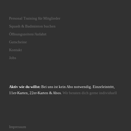
Personal Training für Mitglieder
Squash & Badminton buchen
Öffnungszeiten/Anfahrt
Gutscheine
Kontakt
Jobs
Aktiv wie du willst:
Bei uns ist kein Abo notwendig. Einzeleintritt,
11er-Karten, 22er-Karten & Abos.
Wir beraten dich gerne individuell
Impressum