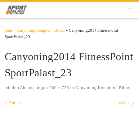
Zum Inhalt springen
Men
Start
»
Canyoning Kempten | Bilder
»
Canyoning2014 FitnessPoint
SportPalast_23
Canyoning2014 FitnessPoint
SportPalast_23
mit den Abmessungen
960 × 720
in
Canyoning Kempten | Bilder
Bilder Navigation
Zurück
Weiter