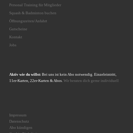
Personal Training für Mitglieder
Squash & Badminton buchen
Öffnungszeiten/Anfahrt
Gutscheine
Kontakt
Jobs
Aktiv wie du willst:
Bei uns ist kein Abo notwendig. Einzeleintritt,
11er-Karten, 22er-Karten & Abos.
Wir beraten dich gerne individuell
Impressum
Datenschutz
Abo kündigen