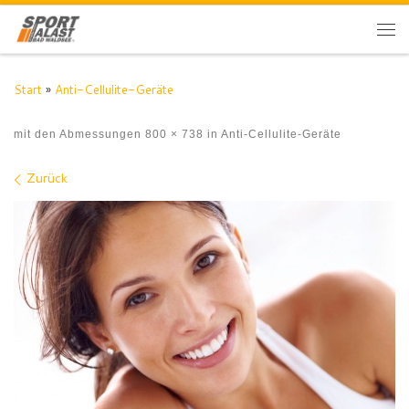
Zum Inhalt springen
Me
Start
»
Anti-Cellulite-Geräte
mit den Abmessungen
800 × 738
in
Anti-Cellulite-Geräte
Bilder Navigation
Zurück