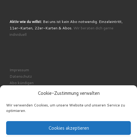
Aktiv wie du willst:
Bei uns ist kein Abo notwendig. Einzeleintritt,
11er-Karten, 22er-Karten & Abos.
Wir beraten dich gerne
individuell
Impressum
Datenschutz
Abo kündigen
Cookie-Richtlinie
Cookie-Zustimmung verwalten
Wir verwenden Cookies, um unsere Website und unseren Service zu
optimieren.
Cookies akzeptieren
© 2026
SportPalast Bad Waldsee | Fitness | Squash |
Klettern | Sauna | Kurse
– Alle Rechte vorbehalten