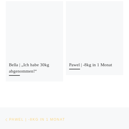
Bella | „Ich habe 30kg
Pawel | -8kg in 1 Monat
abgenommen!“
Beitragsnavigation
Vorheriger Beitrag
PAWEL | -8KG IN 1 MONAT