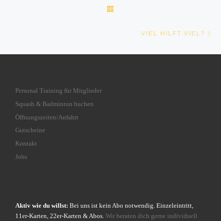
ZURÜCK ZUR BEITRAGSLI
Nä
VIEL HILFT VIEL?
Personal Training für Mitglieder
Squash & Badminton buchen
Öffnungszeiten/Anfahrt
Gutscheine
Kontakt
Jobs
Aktiv wie du willst:
Bei uns ist kein Abo notwendig. Einzeleintritt,
11er-Karten, 22er-Karten & Abos.
Wir beraten dich gerne individuell