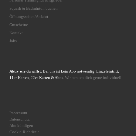
Personal Training für Mitglieder
Squash & Badminton buchen
Öffnungszeiten/Anfahrt
Gutscheine
Kontakt
Jobs
Aktiv wie du willst:
Bei uns ist kein Abo notwendig. Einzeleintritt,
11er-Karten, 22er-Karten & Abos.
Wir beraten dich gerne individuell
Impressum
Datenschutz
Abo kündigen
Cookie-Richtlinie