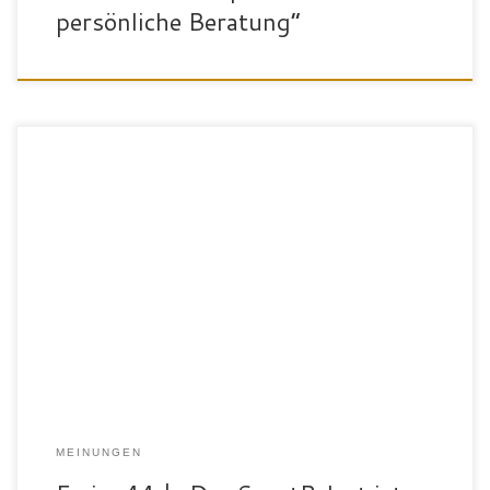
persönliche Beratung“
„Ich bin Emin, 44 Jahre und Vater von 4 Kindern. Ich habe 2018
mein Leben umgekrempelt. Die Ernährung umgestellt und mit dem
Fitness begonnen. Mit Hilfe des SportPalasts habe ich weitere 10
Kilo verloren. Insgesamt gibt es auf den Bildern einen
Gewichtsunterschied von 30 Kilo. Zunächst war mein Ziel
Muskeln […]
MEINUNGEN