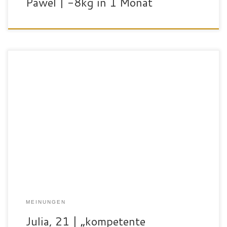
Pawel | -8kg in 1 Monat
„FitnessPoint bietet eine sehr gute Betreuung und eine
kompetente persönliche Beratung an. Außerdem gibt es eine
große Auswahl an Geräten, deswegen kann jeder was für sich
finden.Die Trainingskonzepte sorgen dafür, dass jeder sein
persönlich definiertes Ziel erreichen kann. Durch persönliche
Trainingskonzepte wird auch gesichert, dass man beim Trainings
falsche körperliche […]
MEINUNGEN
Julia, 21 | „kompetente