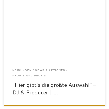
Internationales DJ-Phänomen Nic Johnston erobert die Bühnen
Europas mit einzigartigem „Rockstar“ Stil Nic Johnston, der
aufstrebende DJ, geboren in England, hat durch seine
mitreißenden Auftritte Fans in verschiedenen Teilen Europas für
sich gewonnen. Mit seiner einzigartigen Bühnenpräsenz und
energiegeladenen Darbietungen schafft er es, überall in Europa
das Publikum zu begeistern, […]
MEINUNGEN
NEWS & AKTIONEN
PROMIS UND PROFIS
„Hier gibt’s die größte Auswahl“ –
DJ & Producer | …