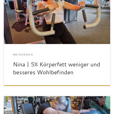
„Ich bin Nina Haag und bin 17 Jahre alt. Ich finde die Ausstattung,
die dieser Fitnessclub hat, qualitativ hochwertig. Als Frau fühle ich
mich hier sehr wohl, da die Atmosphäre hier nicht zu aufzwingend
ist. Meine Trainingspläne mach ich bei Silvi und mir gefällt es sehr,
dass ich bei jedem […]
MEINUNGEN
Nina | 5% Körperfett weniger und
besseres Wohlbefinden