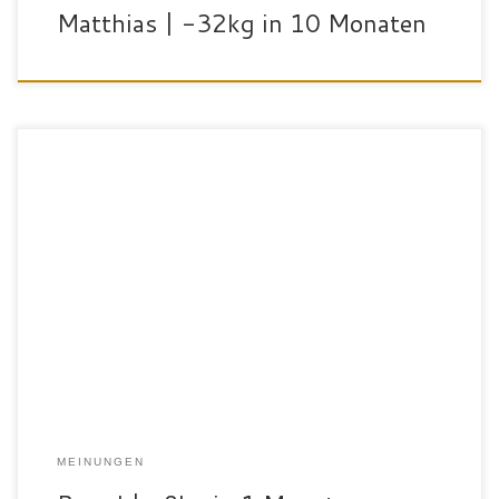
Matthias | -32kg in 10 Monaten
Unser Neu-Mitglied Pawel ist erst seit 1 Monat dabei und konnte
bereits 8kg abnehmen! Wir gratulieren ihm zu diesem top Erfolg!
Geschafft hat er es mit gezielter und individueller
Unterstützung unserer Physiotherapeutin Kasia sowie dem
ärztlich geprüften Trainingskonzept hyperTrain. Das gibt es nur
bei uns und macht Trainingswissenschaften für […]
MEINUNGEN