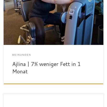
„Hallo, ich bin Ajlina und 20 Jahre alt. Das allgemeine
Erscheinungsbild des SportPalast: gut gepflegt, viel Platz, alles
was man braucht ist da und natürlich das nette Personal
Die
Trainingspläne finde ich super. Ich finde es gut, dass er auf mich
abgestimmt wird und ich im laufe der Zeit […]
MEINUNGEN
Ajlina | 7% weniger Fett in 1
Monat