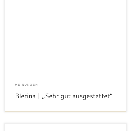
„Mein Name ist Blerina und ich bin 24 Jahre alt. Am SportPalast
gefällt mir besonders gut, dass hier so viele verschiedene Sachen
angeboten werden und es im Fitnessstudio sehr viele Übungen und
Geräte gibt. Es ist sehr gut ausgestattet. Die speziellen
Trainingskonzepte sind super und nach dem Sport gibt es […]
MEINUNGEN
Blerina | „Sehr gut ausgestattet“