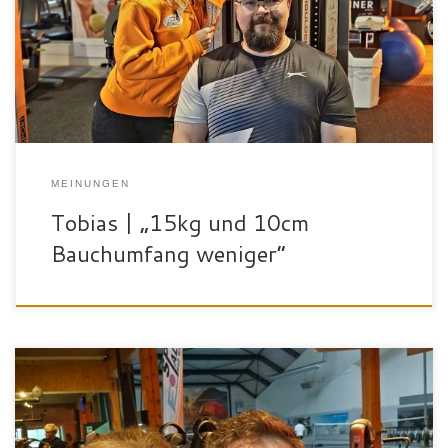
flexiblen Öffnungszeiten und die persöhnliche Betreuung durch
eine Physiotherapeutin nach meinen Bandscheibenoperationen.
Ich finde das Konzpet super – es ist auf mich zugeschnitten und
wird regelmäßg überprüft und angepasst. […]
MEINUNGEN
Tobias | „15kg und 10cm
Bauchumfang weniger“
„Mein Name ist Björn (41) und beruflich wie auch privat sitze ich