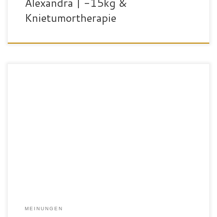
Alexandra | -15kg &
Knietumortherapie
„Ich bin Matthias, ich habe mit Hilfe des hyperTrain-
Trainingskonzept in den letzten 10 Monaten schon 32 Kilogramm
abgenommen. Mein oberstes Ziel war es, mein Übergewicht
abzubauen. Zudem wollte ich meinen Rücken stärken, da ich bei
meinem Job im Außendienst viel im Auto sitze. Die Trainingspläne
des hyperTrain-Trainingskonzeptes haben mich hierbei […]
MEINUNGEN