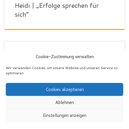
Heidi | „Erfolge sprechen für
sich“
Cookie-Zustimmung verwalten
„Durch das spezielle Training beziehungsweise Trainingskonzepte
Wir verwenden Cookies, um unsere Website und unseren Service zu
habe ich über 5cm Umfang an den Oberschenkeln, trotz Lipödem,
optimieren.
verloren. Das Training macht mir viel Spaß und ich versuche
regelmäßig (2-3 mal pro Woche) ins Studio zu gehen.“ Yvonne
Cookies akzeptieren
trainiert in unserem FitnessPoint-Club in Ulm.
Ablehnen
Einstellungen anzeigen
MEINUNGEN