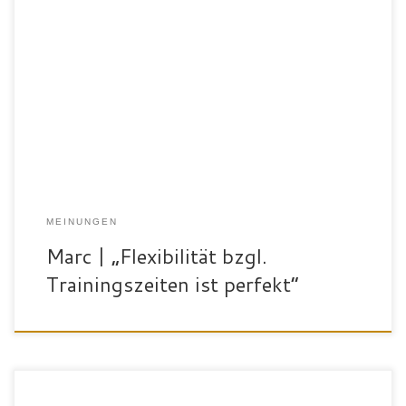
„Ich heiße Marc, bin 69 Jahre alt und laufe gerne Nordic Walking.
Ich habe mich für den SportPalast Bad Waldsee entschieden, da
die Angebote und die Flexibilität bzgl. der Trainigszeiten perfekt
sind – ich kann mit meiner Mitgliedskarte jederzeit zum trainieren
kommen.Man wird nicht in jedem Sportstudio von einer
Physiofachkraft […]
MEINUNGEN
Marc | „Flexibilität bzgl.
Trainingszeiten ist perfekt“