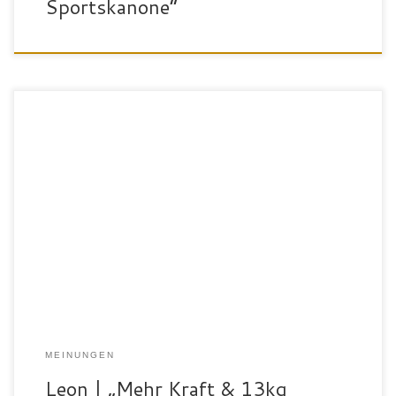
Sportskanone“
„Mein Name ist Leon Voss. Ich bin 18 Jahre alt und wohne in Bad
Waldsee. Ich mache aktuell eine Ausbildung als Mechatroniker und
bin in meiner Freizeit gerne sportlich aktiv. Für den SportPalast
habe ich mich entschieden, weil ich dort viele verschiedene
Sportarten ausführen kann. Zudem wurde ich von den […]
MEINUNGEN
Leon | „Mehr Kraft & 13kg