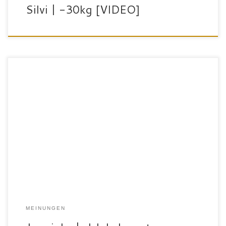
Silvi | -30kg [VIDEO]
„Mein Name ist Jasminka Velagic. Ich nutze in meinem Abo
inklusive auch das FitnessPoint Lady in Weingarten. Die
wissenschaftlichen Trainingskonzepte und die regelmäßige
Betreuung sind sehr gut. Mit diesem Trainingskonzept habe ich gut
abgenommen! Ich habe mich hier angemeldet, weil ich früher mit
meinem Gewicht unzufrieden war und bin schon […]
MEINUNGEN