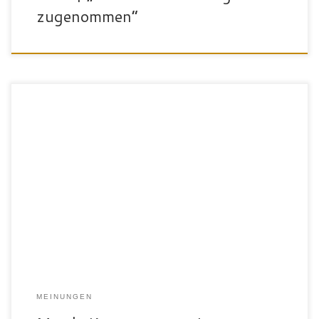
zugenommen“
„Mein Name ist Max, ich bin 28 und komme aus Eberhardzell.
Sport war mir schon immer wichtig, ist aber durch das Studium
und Job zu kurz gekommen. Ich wollte fit und beweglich bleiben
und einfach präventiv etwas für mich tun. So hat man einfach den
perfekten Ausgleich zur Arbeit. Das […]
MEINUNGEN