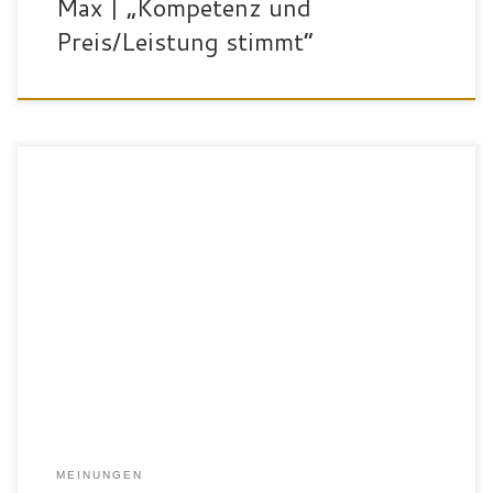
Max | „Kompetenz und
Preis/Leistung stimmt“
„Ich bin Philipp, 31 Jahre alt und komme aus Eberhardzell. Seit der
Kindheit bin ich schon immer an Sport interessiert. Meine Hobbies
sind Wandern, Billard und Tanzen. Und jetzt natürlich auch das
Workout hier. Am SportPalast gefällt mir besonders das
überzeugende Angebot an sportlichen Tätigkeiten sowie die
abwechslungsreichen und ergebnisorientierten […]
MEINUNGEN