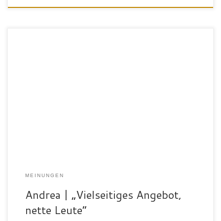
„Ich bin Andrea aus Bad Waldsee und bin wegen des tollen,
vielseitigen Angebots zum SportPalast gekommen. Ich habe hier
ein neues Hobby gefunden und dazu hier noch meine große Liebe
gefunden! Hier sind nette Leute und ich nutze vor allem
Krafttraining, Kurse und die große Sauna. Ich habe vor 4 […]
MEINUNGEN
Andrea | „Vielseitiges Angebot,
nette Leute“