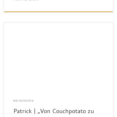
„Ich bin Patrick Schaffner und 36 Jahre alt. Für den SportPalast
habe ich mich wegen dem ausgewogenen Angebot zwischen
Krafttraining, Cardioworkout, Kursen und Wellness entschieden.
Durch die eigens entworfenen Trainingskonzepte kann man seinen
auf sich angepassten Trainingsplan gemeinsam mit Trainer/innen
nach Belieben erstellen und optimieren. Ich bin Clubmitglied
geworden, weil […]
MEINUNGEN
Patrick | „Von Couchpotato zu