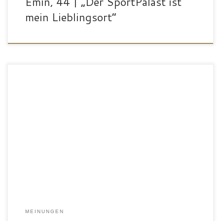
Emin, 44 | „Der SportPalast ist
mein Lieblingsort“
„Ich bin Silvi, 46 Jahre alt und Mama eines Jungen. Ich hatte schon
mehrere Auf und Abs mit Gewichtsabnahme und -zunahme. Hatte
zudem einen Reitunfall und habe mir dabei einen Wirbel
gebrochen. Doch letztendlich bin ich vor 3 Jahren den Kampf
angegangen und es hat sich gelohnt – 28kg weniger! […]
MEINUNGEN