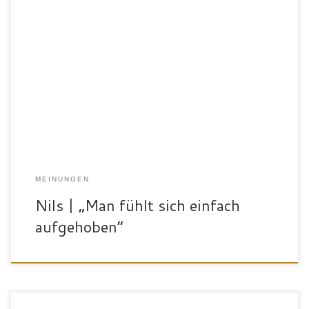
„Ich bin Nils, 40 Jahre alt und ich arbeite als Industriemechaniker.
Nachdem ich mit dem Fußball aufgehört habe, kam die Bewegung
und der Sport zu kurz. Das merkte ich dann vor allem am Gewicht.
Daran wollte ich etwas ändern. Für den SportPalast in Bad
Waldsee habe ich mich entschieden, weil […]
MEINUNGEN
Nils | „Man fühlt sich einfach
aufgehoben“