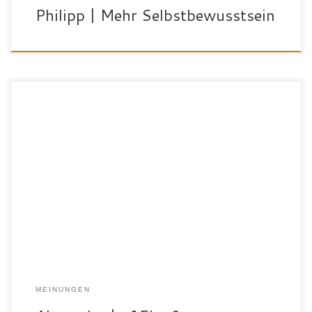
Philipp | Mehr Selbstbewusstsein
„Ich bin die Alexandra, 43 Jahre alt und eigentlich ein
Bewegungsmuffel gewesen. Als LKW-Fahrerin habe ich nie Zeit
uns Lust gehabt, bis dann die Diagnose Knietumor kam. Ich habe
mich dann dazu entschieden, etwas dagegen zu tun und hier bin ich
gut aufgenommen worden.“ Warum hast du dich für den […]
MEINUNGEN