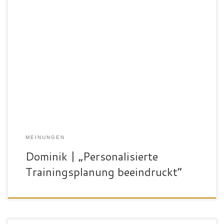
„Mein Name ist Dominik Birnbreier, ich komme aus Bad Waldsee
und mache eine Ausbildung zum Fachinformatiker. In meinem
Beruf bekomme ich nicht besonders viel Bewegung und deshalb ist
der SportPalast der perfekte Oft nach der Arbeit! Diese
Sportanlage hat mich mit der Vielzahl an Fitness- und
Cardiogeräten überzeugt. Außerdem hat […]
MEINUNGEN
Dominik | „Personalisierte
Trainingsplanung beeindruckt“