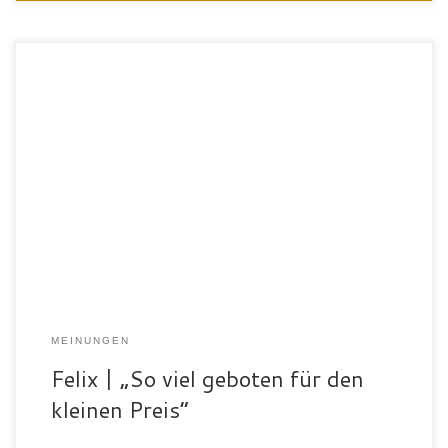
„Ich bin Felix Müller, 19 Jahre alt, und komme aus Waldsee.
Aktuell mache ich eine Ausbildung zum KFZ-Mechatroniker.
Wegen der Vielfältigkeit und des top Preisleistungsverhältnisses
habe ich mich für den SportPalast entschieden. Man bekommt so
viel geboten für so einen kleinen Preis. Besonders gefallen mir die
Sauberkeit und die 1A […]
MEINUNGEN
Felix | „So viel geboten für den
kleinen Preis“