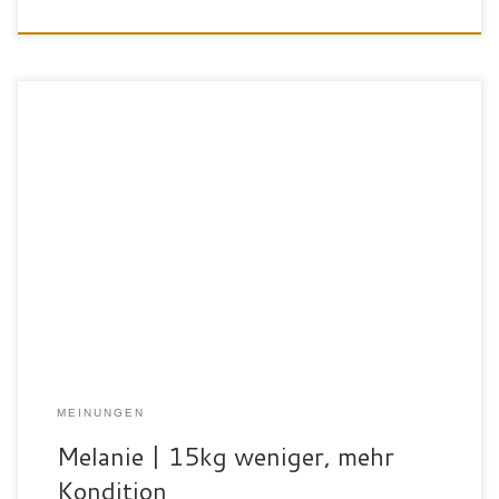
„Mein Name ist Melani, ich bin 43 Jahre alt und wohne seit vielen
Jahren in Bad Waldsee. Seit meinem 12. Lebensjahr sind Taebo,
Step, Spinning, Krafttraining und Co. meine ständigen Begleiter.
Am SportPalast gefällt mir besonders die Auswahl der
Cardiogeräte und Kraftgeräte. Hier kann ich neben gestützten
Geräten auch mit […]
MEINUNGEN
Melanie | 15kg weniger, mehr
Kondition