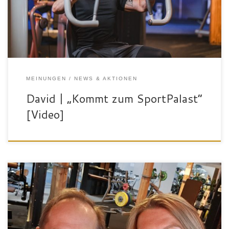
MEINUNGEN
NEWS & AKTIONEN
David | „Kommt zum SportPalast“
[Video]
„ Ich bin Grabriel, 44 Jahre alt, wohne in Bad Waldsee und arbeite
als Fahrradmechaniker. Am SportPalast gefällt mir besonders,
dass es so groß ist, sehr ruhig ist, viele Geräte hat und vorallem