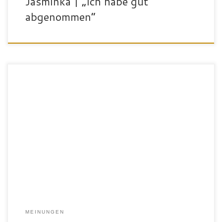
Jasminka | „Ich habe gut
abgenommen“
„Das Training bei FitnessPoint macht mir sehr viel Spaß und die
Erfolge, die ich in dieser kurzen Zeit erreicht habe, sprechen für
sich und motivieren natürlich. Ich fühle mich hier sehr gut betreut
und werde sicher dabei bleiben!“ Heidis Erfolge in nur 6 Wochen
Challenge: 5kg weniger Gewicht 5,9 % […]
MEINUNGEN